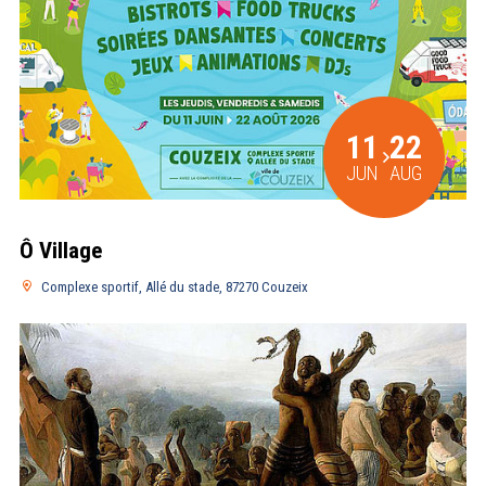
11
22
JUN
AUG
Ô Village
Complexe sportif, Allé du stade, 87270 Couzeix