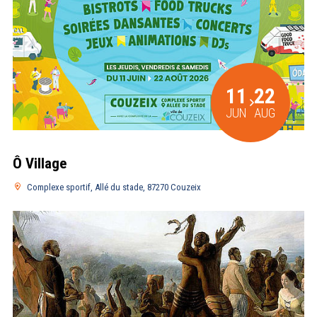
11
22
JUN
AUG
Ô Village
Complexe sportif, Allé du stade, 87270 Couzeix